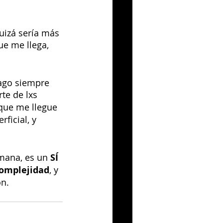
uizá sería más 
ue me llega, 
ago siempre 
te de lxs 
 que me llegue
ficial, y 
umana, es un 
SÍ 
complejidad
, y 
ón.