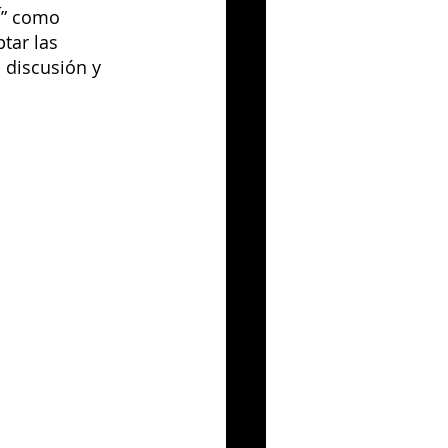
Í
” como 
tar las 
discusión y 