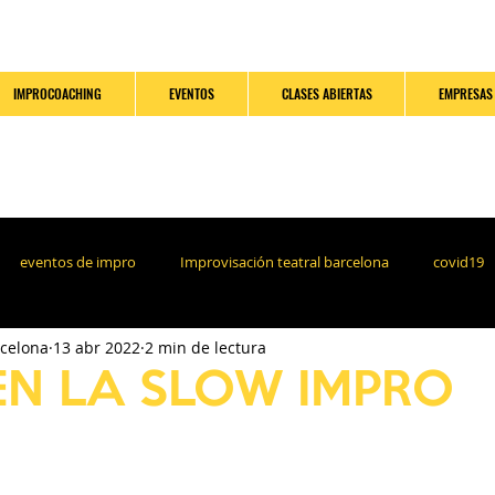
IMPROCOACHING
EVENTOS
CLASES ABIERTAS
EMPRESAS
eventos de impro
Improvisación teatral barcelona
covid19
rcelona
13 abr 2022
2 min de lectura
" EN LA SLOW IMPRO