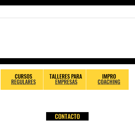
¿Qué es la Slow Impro?
Entr
Mart
CURSOS
TALLERES PARA
IMPRO
REGULARES
EMPRESAS
COACHING
CONTACTO