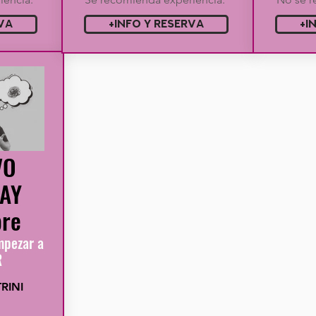
VA
+INFO Y RESERVA
+I
VO
AY
re
mpezar a
R
RINI