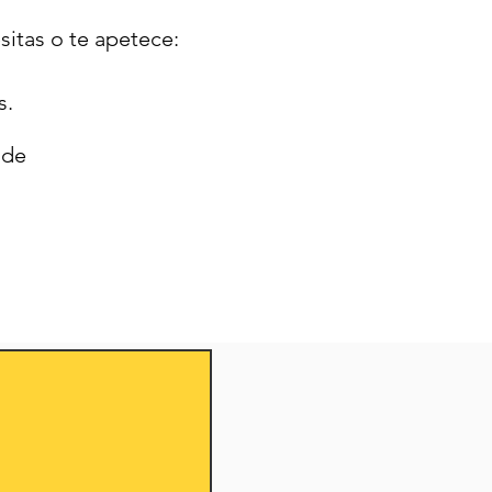
itas o te apetece:
s.
 de