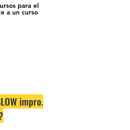
ursos para el
te a un curso
Ver descuentos
SLOW impro.
?