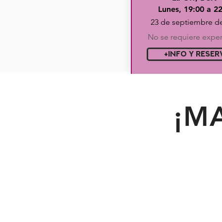
Lunes, 19:00 a 2
23 de septiembre d
No se requiere exper
+INFO Y RESER
¡M