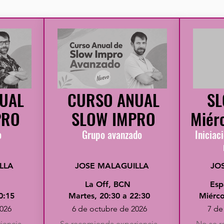
UAL
CURSO ANUAL
SL
PRO
SLOW IMPRO
Miér
o
Grupo avanzado
Iniciac
LLA
JOSE MALAGUILLA
JO
La Off, BCN
Esp
0:15
Martes, 20:30 a 22:30
Miérco
026
6 de octubre de 2026
7 de
iencia.
Se recomienda experiencia.
No se r