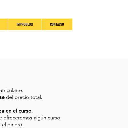
IMPROBLOG
CONTACTO
tricularte.
se
del precio total.
za en el curso
.
 te ofreceremos algún curso
 el dinero.