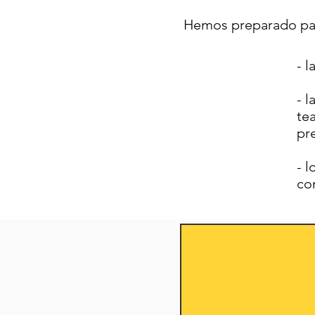
Hemos preparado para
- 
- 
te
pre
- 
co