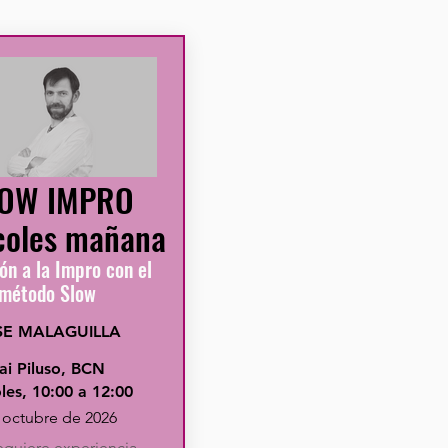
OW IMPRO
coles mañana
ión a la Impro con el
método Slow
SE MALAGUILLA
ai Piluso, BCN
les, 10:00 a 12:00
 octubre de 2026
equiere experiencia.