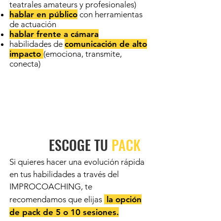
teatrales amateurs y profesionales)
hablar en público
con herramientas
de actuación
hablar frente a cámara
habilidades de
comunicación de alto
impacto
(emociona, transmite,
conecta)
ESCOGE TU
PACK
Si quieres hacer una evolución rápida
en tus habilidades a través del
IMPROCOACHING, te
recomendamos que elijas
la opción
de pack de 5 o 10 sesiones.