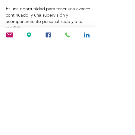
Es una oportunidad para tener una avance
continuado, y una supervisión y
acom
pañamiento personalizado y a tu
medida.
1 SESIÓN ONLINE (1H) IMPROCOACHING:
55€
PACK 5 SESIONES (1H) IMPROCOACHING:
245€
PACK 10 SESIONES (1H)
IMPROCOACHING: 450€
RESERVA TU
SESIÓN
El precio de una sesión de una hora es
de 55€ (pago por Bizum o transferencia).
Contacta directamente con los