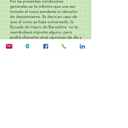
Por las presentes condiciones
generales se te informa que una vez
iniciado el curso perderás tu derecho
de desistimiento. Es decir,en caso de
que el curso ya haya comenzado, la
Escuela de Impro de Barcelona no te
reembolsará importe alguno, pero
podrá ofrecerte otras opciones de día y
hora de la parte que te quede por
disfrutar dentro de los 3 meses
siguientes, siempre que hayan cursos y
plazas disponibles.
Por este motivo, en el momento de
formalizar la matrícula con el pago de
reserva del curso o el pago total en su
caso, te informamos que estarás
aceptando expresamente estas
condiciones generales y por tanto la
renuncia a recibir el reembolso total o
parcial del curso una vez iniciado.
Tampoco será posible cancelar sesiones
de coaching personalizadas. Una vez
has hecho el pago, y pasadas 24 horas,
habremos bloqueado tu plaza en
nuestro curso. Si decides finalmente no