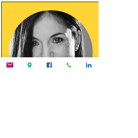
ALEJANDRA JIMÉNEZ-
CASCÓN
Actriz, improvisadora y
monologuista, ha