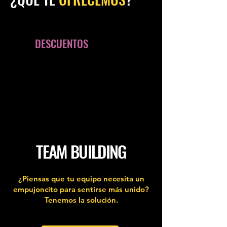
LOS TALLERES SON
COMBINABLES. PREGÚNTANOS
POR
DESCUENTOS
A PARTIR DEL
SEGUNDO TALLER.
TEAM BUILDING
¿Piensas que tu equipo necesita un
empujoncito para sentirse más unido?
Tenemos la solución.