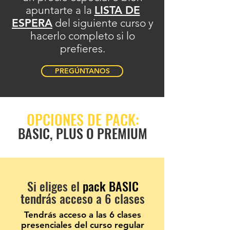
apuntarte a la
LISTA DE
ESPERA
del siguiente curso y
hacerlo completo si lo
prefieres.
PREGÚNTANOS
OPCIONES DE PACK:
BASIC, PLUS O PREMIUM
Si eliges el
pack BASIC
tendrás acceso a 6 clases
Tendrás acceso a las 6
clases
presenciales del curso regular