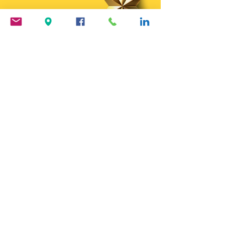
¡Opción recomendada!
6 clases presenciales
de 2
horas con tu súper profesor/a
¡¡NUEVO!!
Incluye 1 sesión individual
online de
improCoaching
(valor real: 39€)
valor real:
267€
precio hasta