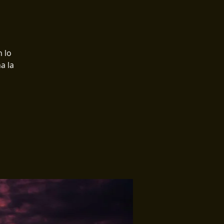
 lo
a la