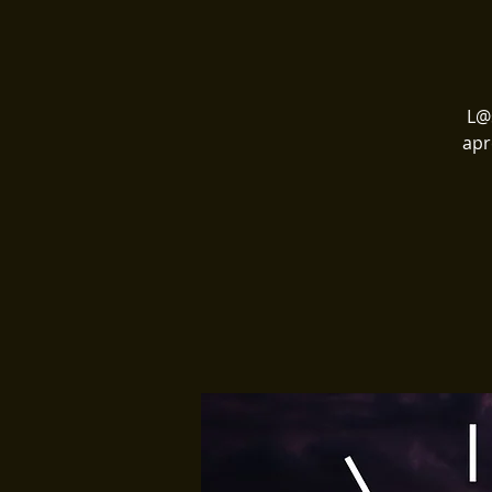
L@
apr