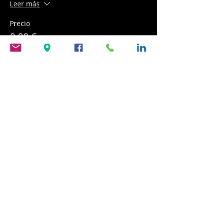
Leer más
Precio
0,00 €
Compartir este evento
CURSOS
TALLERES
IMPRO
REGULARES
PARA
COACHING
EMPRESAS
CONTACTO
+34 645 668 572