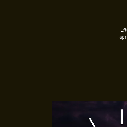
L@
apr