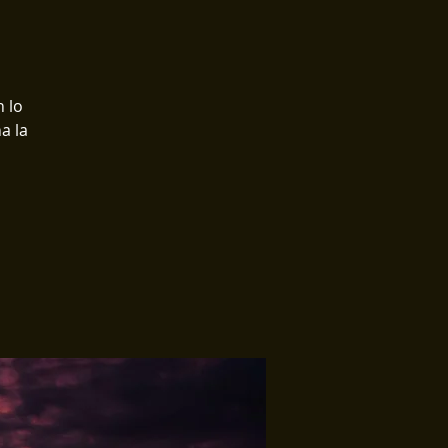
 lo
a la