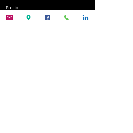
Precio
23,00 €
Venta finalizada
Tipo de entrada
ticket 2
Precio
2,00 €
Compartir este evento