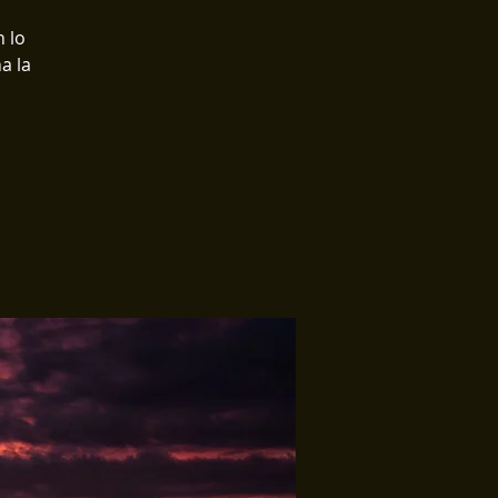
 lo
a la