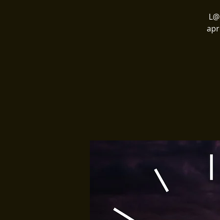
L@
apr