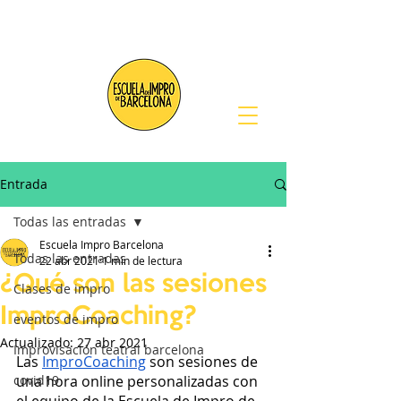
Entrada
Todas las entradas
Escuela Impro Barcelona
Todas las entradas
22 abr 2021
1 min de lectura
¿Qué son las sesiones
Clases de impro
ImproCoaching?
eventos de impro
Actualizado:
27 abr 2021
Improvisación teatral barcelona
Las 
ImproCoaching
 son sesiones de 
covid19
una hora online personalizadas con 