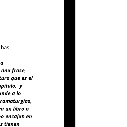
 has 
a 
 una frase, 
tura que es el 
ítulo,  y 
ande a lo 
ramaturgias, 
a un libro o 
no encajan en 
s tienen 