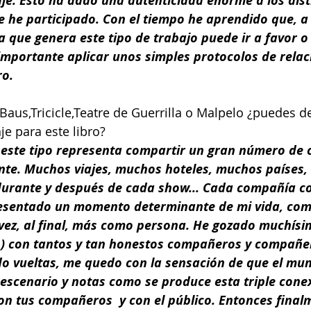
je. Esto ha dado una autenticidad enorme a los dist
 he participado. Con el tiempo he aprendido que, a 
 que genera este tipo de trabajo puede ir a favor o 
importante aplicar unos simples protocolos de relac
ro.
 Baus,Tricicle,Teatre de Guerrilla o Malpelo ¿puedes d
e para este libro? 
 este tipo representa compartir un gran número de 
te. Muchos viajes, muchos hoteles, muchos países,
durante y después de cada show... Cada compañía co
esentado un momento determinante de mi vida, como
vez, al final, más como persona. He gozado muchísi
o) con tantos y tan honestos compañeros y compañer
o vueltas, me quedo con la sensación de que el mun
escenario y notas como se produce esta triple conex
on tus compañeros  y con el público. Entonces finalm