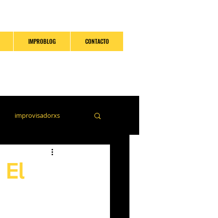
IMPROBLOG
CONTACTO
improvisadorxs
 El