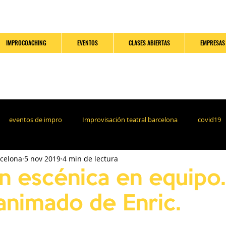
IMPROCOACHING
EVENTOS
CLASES ABIERTAS
EMPRESAS
eventos de impro
Improvisación teatral barcelona
covid19
rcelona
5 nov 2019
4 min de lectura
n escénica en equipo.
 animado de Enric.