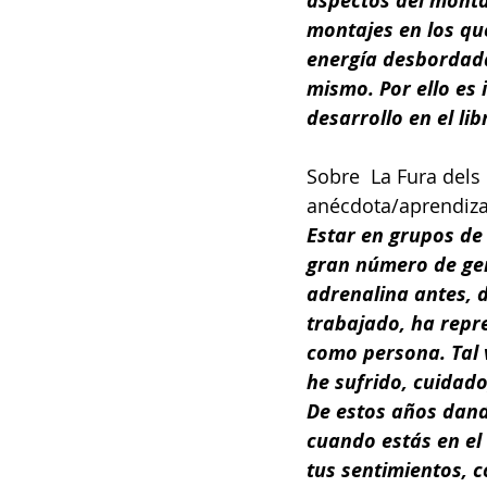
aspectos del monta
montajes en los que
energía desbordada
mismo. Por ello es 
desarrollo en el lib
Sobre  La Fura dels
anécdota/aprendizaj
Estar en grupos de
gran número de gen
adrenalina antes, 
trabajado, ha repr
como persona. Tal 
he sufrido, cuidad
De estos años dand
cuando estás en el 
tus sentimientos, c