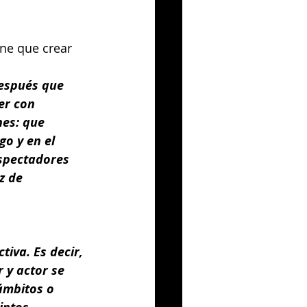
ne que crear 
espués que 
er con 
nes: que 
o y en el 
espectadores 
z de 
va. Es decir, 
 y actor se 
ámbitos o 