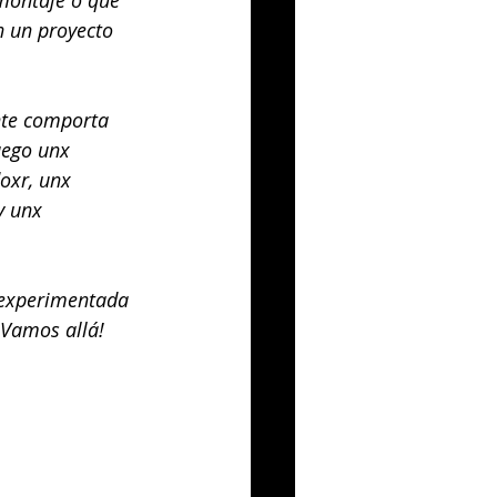
montaje o que 
n un proyecto 
te comporta 
uego unx 
oxr, unx 
y unx 
experimentada 
 ¡Vamos allá!