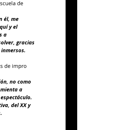
Escuela de 
n él, me 
uí y el 
s a 
olver, gracias 
n inmersos.
s de impro 
ión, no como 
amienta a 
 espectáculo. 
va, del XX y 
.