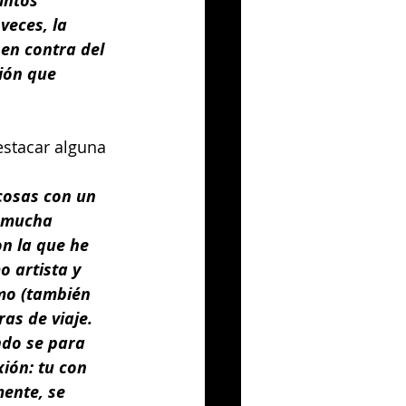
intos 
veces, la 
en contra del 
ión que 
estacar alguna 
cosas con un 
 mucha 
n la que he 
 artista y 
mo (también 
as de viaje.
do se para 
ión: tu con 
ente, se 