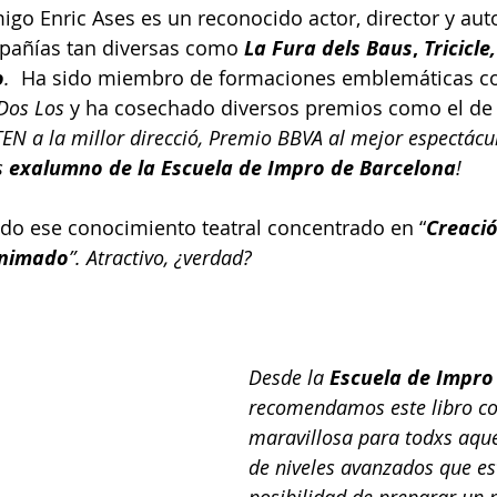
go Enric Ases es un reconocido actor, director y autor
pañías tan diversas como
La Fura dels Baus
, 
Tricicle
o
.
  Ha sido miembro de formaciones emblemáticas c
Dos Los
 y ha cosechado diversos premios como el de 
EN a la millor direcció, Premio BBVA al mejor espectácu
s 
exalumno de la Escuela de Impro de Barcelona
!
do ese conocimiento teatral concentrado en “
Creació
 animado
”. Atractivo, ¿verdad?
Desde la 
Escuela de Impro
recomendamos este libro c
maravillosa para todxs aqu
de niveles avanzados que es