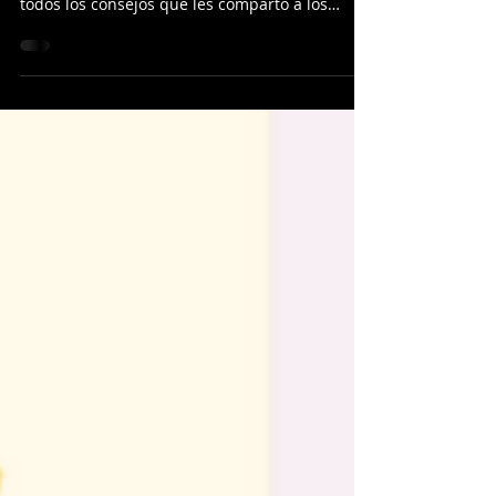
Franco Maestrini, co-fundador de la Escuela de
Impro de Barcelona en este blog encontrarás
todos los consejos que les comparto a los
alumnos y alumnas.